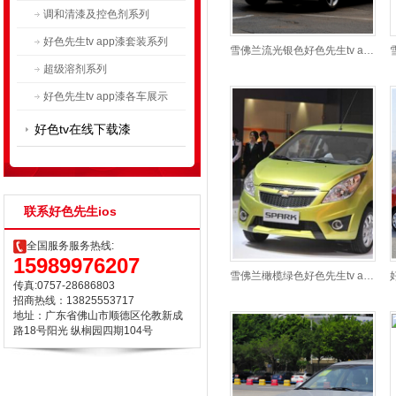
调和清漆及控色剂系列
好色先生tv app漆套装系列
雪佛兰流光银色好色先生tv app漆展示
超级溶剂系列
好色先生tv app漆各车展示
好色tv在线下载漆
联系好色先生ios
全国服务服务热线:
15989976207
雪佛兰橄榄绿色好色先生tv app漆展示
传真:0757-28686803
招商热线：13825553717
地址：广东省佛山市顺德区伦教新成
路18号阳光 纵榈园四期104号