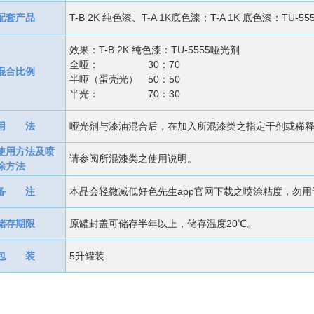
配套产品
T-B 2K 纯色漆、T-A 1K底色漆；T-A 1K 底色漆：TU
效果：T-B 2K 纯色漆：TU-5555哑光剂
全哑： 30：70
混合比例
半哑（蛋壳光） 50：50
半光： 70：30
用 法
哑光剂与漆油混合后，在加入所混漆类之指定干剂或稀释剂
使用方法及喷
请参阅所混漆类之使用说明。
涂方法
备 注
本品会轻微减低好色先生app官网下载之喷涂粘度，勿用于清
储存期限
原罐封盖可储存半年以上，储存温度20℃。
包 装
5升罐装