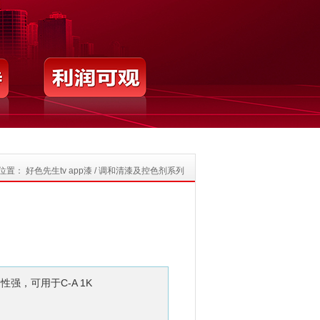
置：
好色先生tv app漆
/
调和清漆及控色剂系列
强，可用于C-A 1K