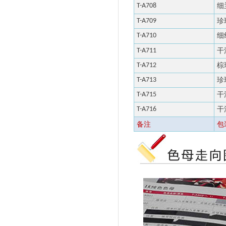
T-A
708
细
T-A
709
珍
T-A
710
细
T-A
711
干
T-A
712
棕
T-A
713
珍
T-A715
干
T-A716
干
备注
包