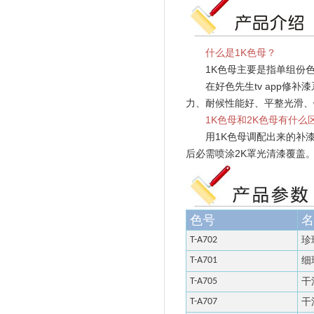
什么是1K色母？
1K色母主要是指单组份色母
在好色先生tv app修补漆系列中
力、耐候性能好、平整光滑
1K色母和2K色母有什么区别
用1K色母调配出来的补漆颜色为
后必需喷涂2K罩光清漆覆盖
色号
名
T-A702
珍
T-A701
细
T-A
705
干
T-A
707
干