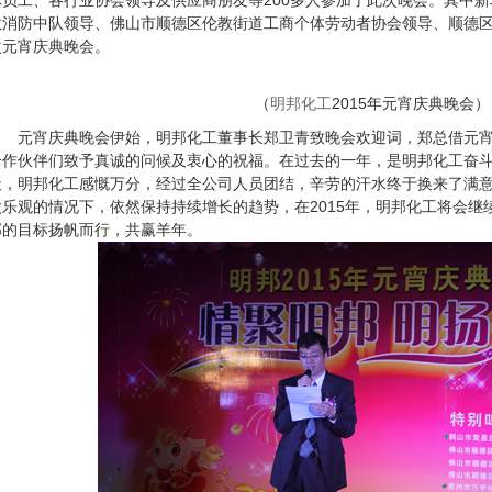
员工、各行业协会领导及供应商朋友等200多人参加了此次晚会。其中新塘村
消防中队领导、佛山市顺德区伦教街道工商个体劳动者协会领导、
元宵庆典晚会。
（
明邦化工
2015年元宵庆典晚会）
元宵庆典晚会伊始，明邦化工董事长郑卫青致晚会欢迎词，郑总借
作伙伴们致予真诚的问候及衷心的祝福。在过去的一年，是明邦化工奋斗、拼搏
，明邦化工感慨万分，经过全公司人员团结，辛劳的汗水终于换来了满意
乐观的情况下，依然保持持续增长的趋势，在2015年，明邦化工将会继
的目标扬帆而行，共赢羊年。