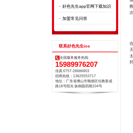
体
好色先生app官网下载知识
教
次
加盟常见问答
合
联系好色先生ios
天
太
全国服务服务热线:
邦
15989976207
传真:0757-28686803
招商热线：13825553717
地址：广东省佛山市顺德区伦教新成
路18号阳光 纵榈园四期104号