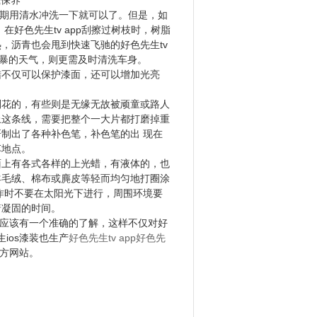
清水冲洗一下就可以了。但是，如
好色先生tv app刮擦过树枝时，树脂
，沥青也会甩到快速飞驰的好色先生tv
尘暴的天气，则更需及时清洗车身。
蜡不仅可以保护漆面，还可以增加光亮
的，有些则是无缘无故被顽童或路人
补上这条线，需要把整个一大片都打磨掉重
研制出了各种补色笔，补色笔的出 现在
点。
各式各样的上光蜡，有液体的，也
柔软的羊毛绒、棉布或麂皮等轻而均匀地打圈涂
。操作时不要在太阳光下进行，周围环境要
着凝固的时间。
为应该有一个准确的了解，这样不仅对好
先生ios漆装也生产
好色先生tv app好色先
站。