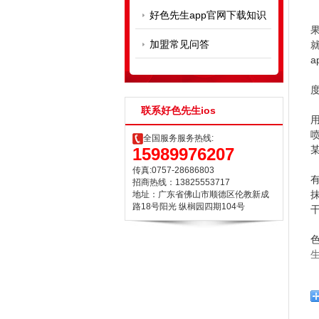
好色先生app官网下载知识
好
果
加盟常见问答
就
a
为
度
联系好色先生ios
用
喷
全国服务服务热线:
某
15989976207
抛
传真:0757-28686803
有
招商热线：13825553717
抹
地址：广东省佛山市顺德区伦教新成
路18号阳光 纵榈园四期104号
干
对
色
生