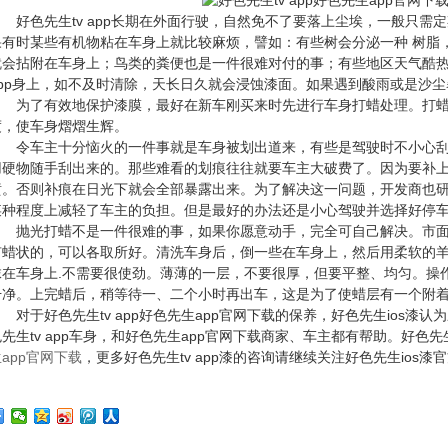
色先生tv app长期在外面行驶，自然免不了要落上尘埃，一般只需定期用
有时某些有机物粘在车身上就比较麻烦，譬如：有些树会分泌一种 树脂，在
会拈附在车身上；鸟类的粪便也是一件很难对付的事；有些地区天气酷热
pp身上，如不及时清除，天长日久就会浸蚀漆面。如果遇到酸雨或是沙
了有效地保护漆膜，最好在新车刚买来时先进行车身打蜡处理。打
，使车身熠熠生辉。
令车主十分恼火的一件事就是车身被划出道来，有些是驾驶时不小心刮花
硬物随手刮出来的。那些难看的划痕往往就要车主大破费了。因为要
。否则补痕在日光下就会全部暴露出来。为了解决这一问题，开发商也
种程度上减轻了车主的负担。但是最好的办法还是小心驾驶并选择好停车地
光打蜡不是一件很难的事，如果你愿意动手，完全可自己解决。市面上有
蜡状的，可以各取所好。清洗车身后，倒一些在车身上，然后用
在车身上.不需要很使劲。薄薄的一层，不要很厚，但要平整、均匀
净。上完蜡后，稍等待一、二个小时再出车，这是为了使蜡层有一个附
于好色先生tv app好色先生app官网下载的保养，好色先生ios漆认
先生tv app车身，和好色先生app官网下载商家、车主都有帮助。好色
app官网下载
，更多好色先生tv app漆的咨询请继续关注好色先生ios漆官方网